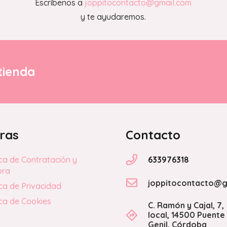
Escríbenos a
joppitocontacto@gmail.com
y te ayudaremos.
tienda
ras
Contacto
633976318
ica de Contratación y
pra
joppitocontacto@g
ica de Privacidad
ica de Cookies
C. Ramón y Cajal, 7,
local, 14500 Puente
Genil, Córdoba