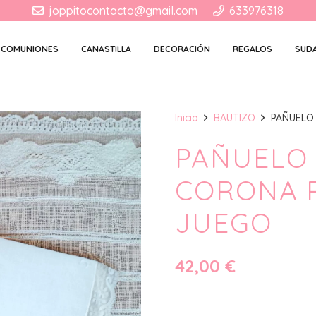
joppitocontacto@gmail.com
633976318
COMUNIONES
CANASTILLA
DECORACIÓN
REGALOS
SUD
Inicio
BAUTIZO
PAÑUELO
PAÑUELO 
CORONA 
JUEGO
42,00
€