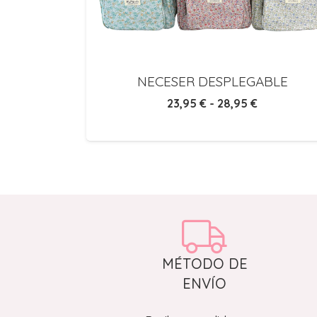
40 Cm
NECESER DESPLEGABLE
Rango
23,95
€
-
28,95
€
de
precios:
desde
23,95 €
hasta
28,95 €
MÉTODO DE
ENVÍO