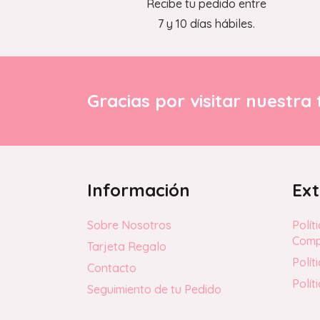
Recibe tu pedido entre
7 y 10 días hábiles.
Gracias por visitar nuestra 
Información
Ext
Sobre Nosotros
Polít
Com
Tarjeta Regalo
Polít
Contacto
Polít
Seguimiento de tu Pedido