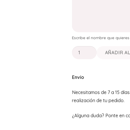
Escribe el nombre que quiere
PAÑUELO
AÑADIR A
DE
BAUTIZO
CORONA
Envío
RAMITA+VELA
A
Necesitamos de 7 a 15 día
JUEGO
realización de tu pedido.
cantidad
¿Alguna duda? Ponte en c