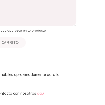
s que aparezca en tu producto
L CARRITO
s hábiles aproximadamente para la
ontacto con nosotros
aquí
.