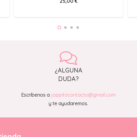
25,00
€
¿ALGUNA
DUDA?
Escríbenos a
joppitocontacto@gmail.com
y te ayudaremos.
tienda