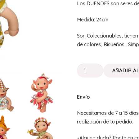
Los DUENDES son seres de
Medida: 24cm
Son Coleccionables, tienen 
de colores, Risueños, Simp
DUENDES
AÑADIR A
MAGICOS
"Gofry"
cantidad
Envío
Necesitamos de 7 a 15 día
realización de tu pedido.
¿Alguna duda? Ponte en c