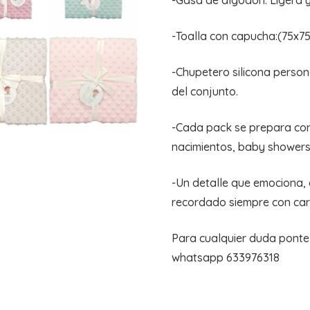
-Gasa de algodón: Ligera y
-Toalla con capucha:(75x7
-Chupetero silicona person
del conjunto.
-Cada pack se prepara con
nacimientos, baby showers
-Un detalle que emociona, 
recordado siempre con car
Para cualquier duda ponte 
whatsapp 633976318