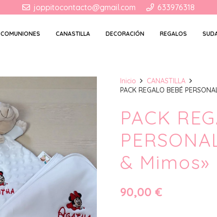
joppitocontacto@gmail.com
633976318
COMUNIONES
CANASTILLA
DECORACIÓN
REGALOS
SUD
Inicio
CANASTILLA
PACK REGALO BEBÉ PERSONAL
PACK REG
PERSONAL
& Mimos»
90,00
€