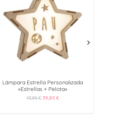
Lámpara Estrella Personalizada
TOAL
«Estrellas + Pelota»
El
El
43,95
€
39,85
€
precio
precio
original
actual
era:
es: