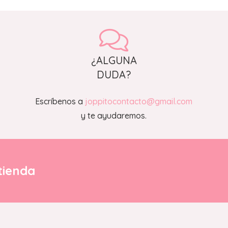
¿ALGUNA
DUDA?
Escríbenos a
joppitocontacto@gmail.com
y te ayudaremos.
tienda