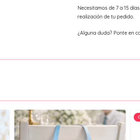
&
Necesitamos de 7 a 15 día
Mimos"
realización de tu pedido.
cantidad
¿Alguna duda? Ponte en c