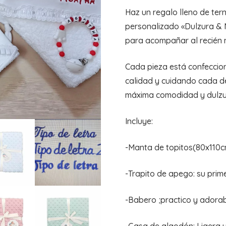
Haz un regalo lleno de te
personalizado «Dulzura &
para acompañar al recién 
Cada pieza está confeccio
calidad y cuidando cada d
máxima comodidad y dulzu
Incluye:
-Manta de topitos(80x110c
-Trapito de apego: su pri
-Babero ;practico y adora