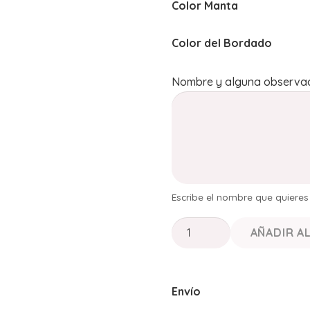
Color Manta
Color del Bordado
Nombre y alguna observac
Escribe el nombre que quiere
PACK
AÑADIR A
REGALO
BEBÉ
PERSONALIZADO
Envío
"Dulzura