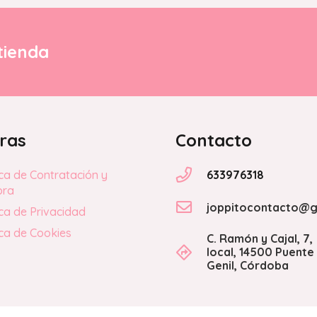
tienda
ras
Contacto
633976318
ica de Contratación y
pra
joppitocontacto@g
ica de Privacidad
ica de Cookies
C. Ramón y Cajal, 7,
local, 14500 Puente
Genil, Córdoba