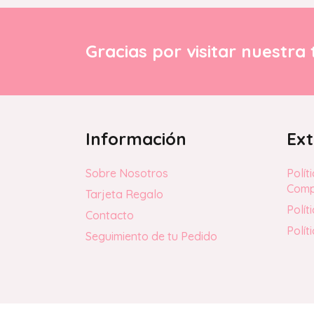
Gracias por visitar nuestra 
Información
Ext
Sobre Nosotros
Polít
Com
Tarjeta Regalo
Polít
Contacto
Polít
Seguimiento de tu Pedido