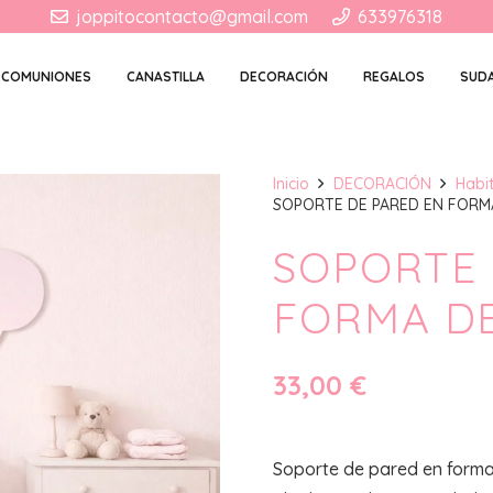
joppitocontacto@gmail.com
633976318
COMUNIONES
CANASTILLA
DECORACIÓN
REGALOS
SUD
Inicio
DECORACIÓN
Habi
SOPORTE DE PARED EN FORM
SOPORTE 
FORMA D
33,00
€
Soporte de pared en forma