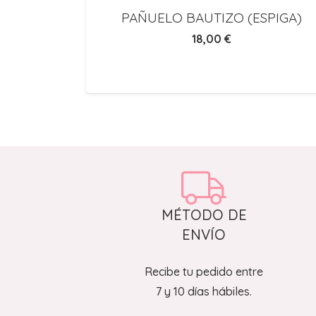
on Lazo
PAÑUELO BAUTIZO (ESPIGA)
ás Bonita
18,00
€
a
MÉTODO DE
ENVÍO
Recibe tu pedido entre
7 y 10 días hábiles.