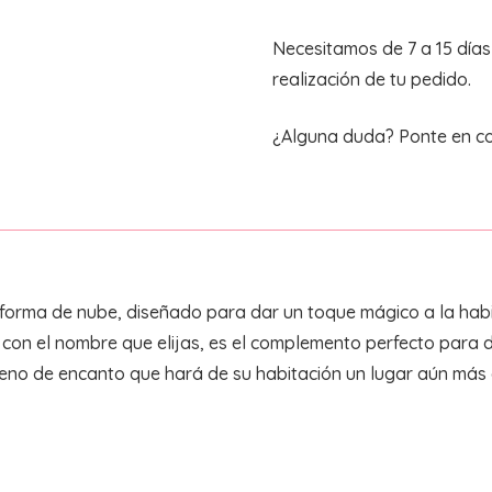
FORMA
DE
Necesitamos de 7 a 15 día
NUBE
realización de tu pedido.
cantidad
¿Alguna duda? Ponte en c
forma de nube, diseñado para dar un toque mágico a la habi
 con el nombre que elijas, es el complemento perfecto para d
leno de encanto que hará de su habitación un lugar aún más 