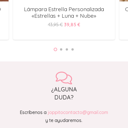
O
Lámpara Estrella Personalizada
«Estrellas + Luna + Nube»
El
El
43,95
€
39,85
€
precio
precio
original
actual
era:
es:
43,95 €.
39,85 €.
¿ALGUNA
DUDA?
Escríbenos a
joppitocontacto@gmail.com
y te ayudaremos.