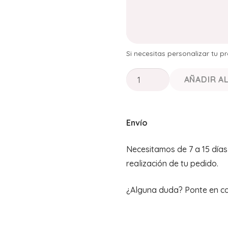
Si necesitas personalizar tu 
BASTIDOR
AÑADIR A
PORTA
ALIANZAS
"TODA
Envío
AVENTURA
COMIENZA
Necesitamos de 7 a 15 día
CON
realización de tu pedido.
UN
SI"
¿Alguna duda? Ponte en c
cantidad