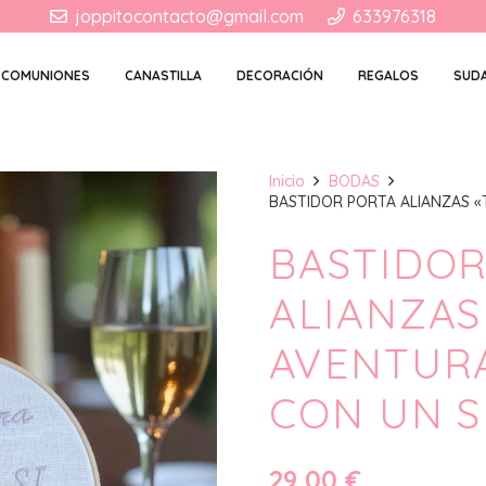
joppitocontacto@gmail.com
633976318
COMUNIONES
CANASTILLA
DECORACIÓN
REGALOS
SUD
Inicio
BODAS
BASTIDOR PORTA ALIANZAS «
BASTIDOR
ALIANZAS
AVENTUR
CON UN S
29,00
€