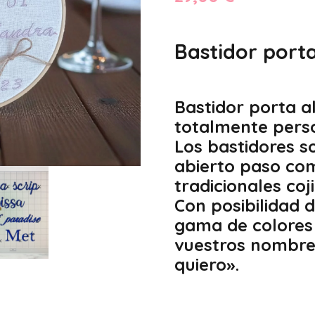
Bastidor porta
Bastidor porta a
totalmente pers
Los bastidores s
abierto paso com
tradicionales coj
Con posibilidad 
gama de colores
vuestros nombres
quiero».