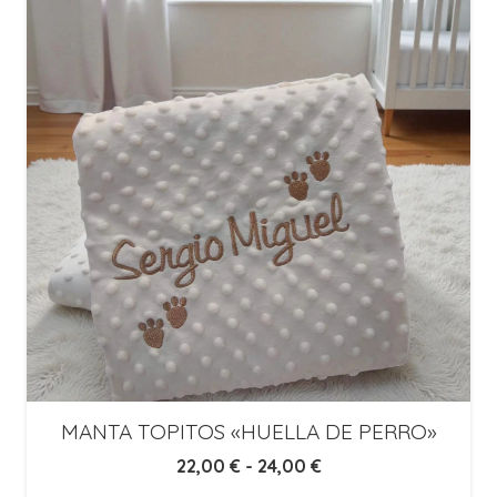
MANTA TOPITOS «HUELLA DE PERRO»
Rango
22,00
€
-
24,00
€
de