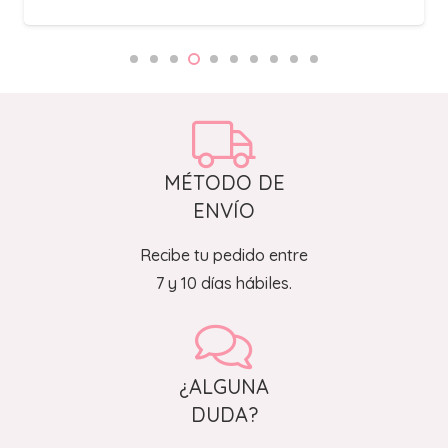
precios:
desde
22,00 €
hasta
24,00 €
MÉTODO DE
ENVÍO
Recibe tu pedido entre
7 y 10 días hábiles.
¿ALGUNA
DUDA?