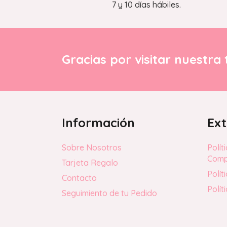
7 y 10 días hábiles.
Gracias por visitar nuestra 
Información
Ext
Sobre Nosotros
Polít
Com
Tarjeta Regalo
Polít
Contacto
Polít
Seguimiento de tu Pedido