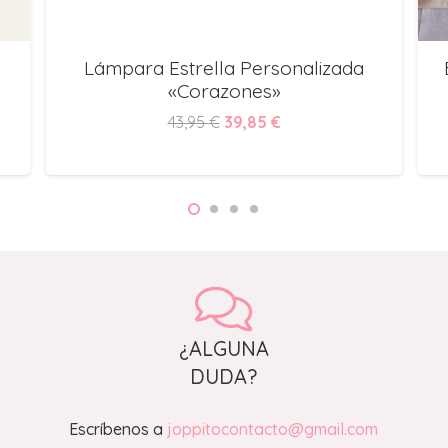
Lámpara Estrella Personalizada
«Corazones»
El
El
43,95
€
39,85
€
precio
precio
original
actual
era:
es:
43,95 €.
39,85 €.
¿ALGUNA
DUDA?
Escríbenos a
joppitocontacto@gmail.com