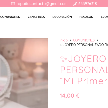
joppitocontacto@gmail.com
633976318
COMUNIONES
CANASTILLA
DECORACIÓN
REGALOS
SUD
Inicio
COMUNIONES
✨JOYERO PERSONALIZADO ROS
✨JOYERO
PERSONA
“Mi Prime
14,00
€