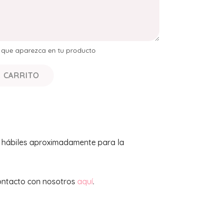
s que aparezca en tu producto
L CARRITO
s hábiles aproximadamente para la
ontacto con nosotros
aquí
.