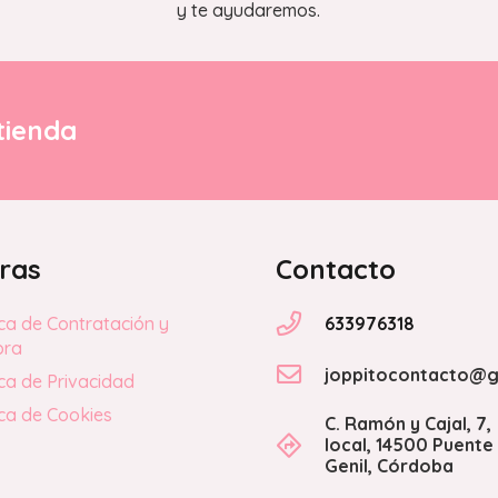
y te ayudaremos.
tienda
ras
Contacto
633976318
ica de Contratación y
pra
joppitocontacto@g
ica de Privacidad
ica de Cookies
C. Ramón y Cajal, 7,
local, 14500 Puente
Genil, Córdoba