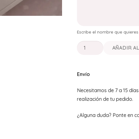
Escribe el nombre que quiere
✨JOYERO
AÑADIR A
PERSONALIZADO
ROSA
“Mi
Envío
Primera
Comunión”
Necesitamos de 7 a 15 día
cantidad
realización de tu pedido.
¿Alguna duda? Ponte en c