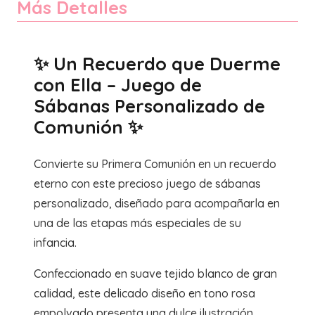
Más Detalles
de
Sábanas
Personalizado
✨ Un Recuerdo que Duerme
de
con Ella – Juego de
Comunión
Sábanas Personalizado de
✨
Comunión ✨
cantidad
Convierte su Primera Comunión en un recuerdo
eterno con este precioso juego de sábanas
personalizado, diseñado para acompañarla en
una de las etapas más especiales de su
infancia.
Confeccionado en suave tejido blanco de gran
calidad, este delicado diseño en tono rosa
empolvado presenta una dulce ilustración