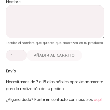
Nombre
Escribe el nombre que quieres que aparezca en tu producto
✨
AÑADIR AL CARRITO
Un
Recuerdo
Envío
que
Duerme
Necesitamos de 7 a 15 días hábiles aproximadamente
con
para la realización de tu pedido.
Ella
¿Alguna duda? Ponte en contacto con nosotros
aquí
.
–
Juego